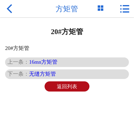



方矩管
网站首页

公司简介
20#方矩管
产品展示
20#方矩管
现货资源
上一条：
16mn方矩管
新闻动态
下一条：
无缝方矩管
应用案例
返回列表
钢铁知识
在线留言
联系方式